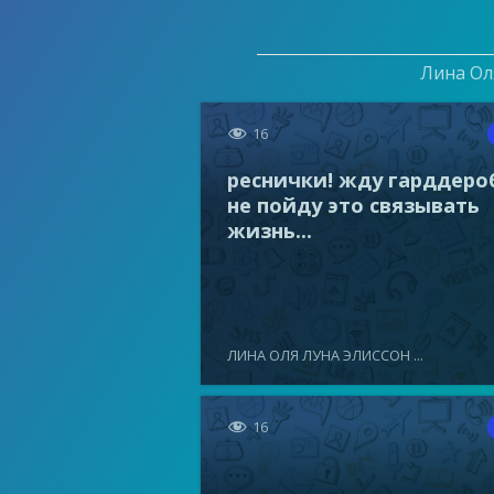
Лина Оля

16
реснички! жду гарддеро
не пойду это связывать
жизнь...
ЛИНА ОЛЯ ЛУНА ЭЛИССОН ...

16