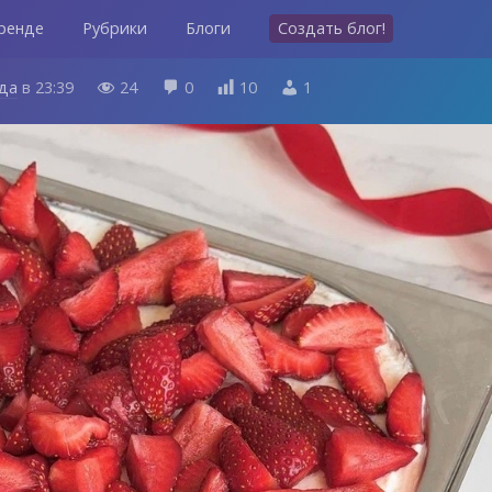
ренде
Рубрики
Блоги
Создать блог!
ода
в
23:39
24
0
10
1



