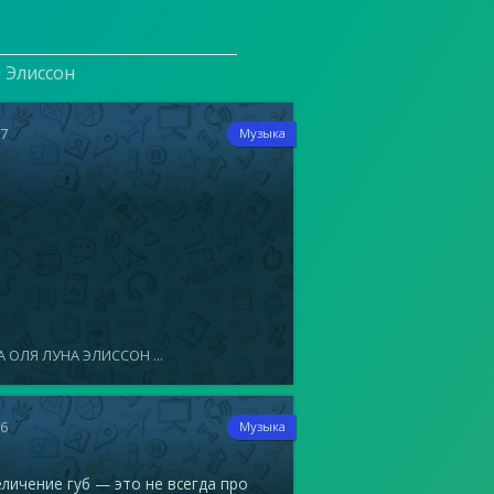
и Элиссон
17
Музыка
 ОЛЯ ЛУНА ЭЛИССОН ...
16
Музыка
ичение губ — это не всегда про