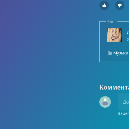


Блог
Л
в
Музыка

Коммент
Заре