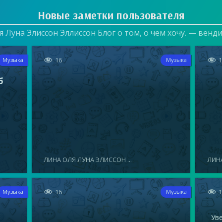
Новые заметки пользователя
 Луна Элиссон Эллиссон Блог о том, о чем хочу. — венд


16
Музыка
Музыка
б
ЛИНА ОЛЯ ЛУНА ЭЛИССОН ...
ЛИНА


16
Музыка
Музыка
Увел