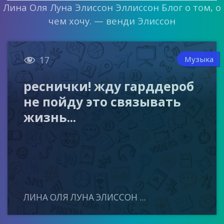
Лина Оля Луна Элиссон Эллиссон Блог о том, о
чем хочу. — венди Элиссон

Музыка
17
реснички! жду гарддероб
не пойду это связывать
жизнь...
ЛИНА ОЛЯ ЛУНА ЭЛИССОН ...