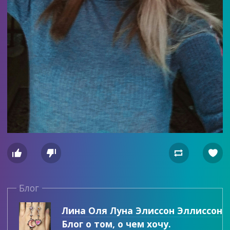




Блог
Лина Оля Луна Элиссон Эллиссон
Блог о том, о чем хочу.