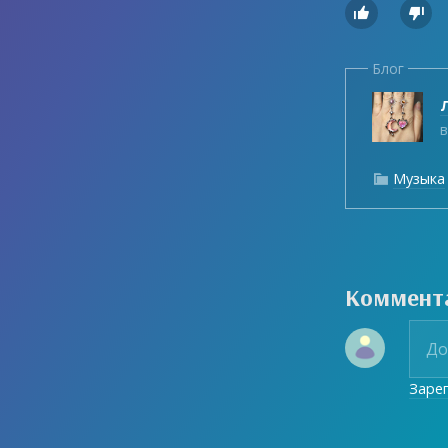


Блог
Л
в
Музыка

Коммент
Заре