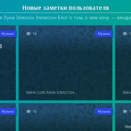
Новые заметки пользователя
 Луна Элиссон Эллиссон Блог о том, о чем хочу. — венд


16
Музыка
Музыка
б
ЛИНА ОЛЯ ЛУНА ЭЛИССОН ...
ЛИНА


16
Музыка
Музыка
Увел