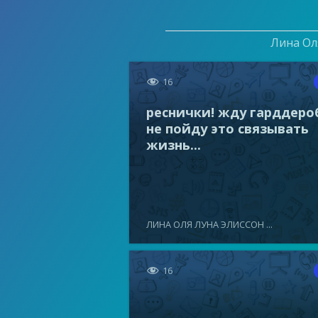
Лина Оля

16
реснички! жду гарддеро
не пойду это связывать
жизнь...
ЛИНА ОЛЯ ЛУНА ЭЛИССОН ...

16