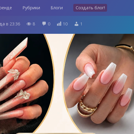
ренде
Рубрики
Блоги
Создать блог!
ода
в
23:36
8
0
10
1



