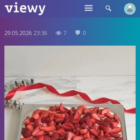


29.05.2026
23:36
7
0

