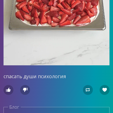
спасать души психология




Блог