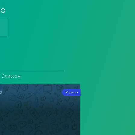

и Элиссон
12
Музыка