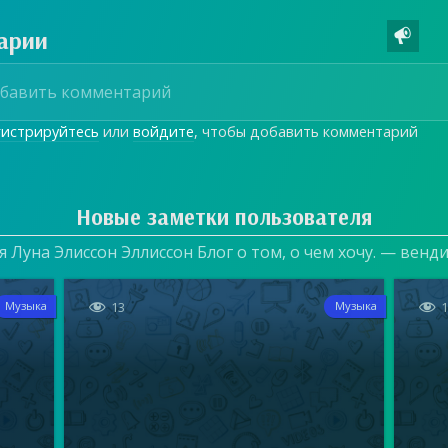
арии

гистрируйтесь
или
войдите
, чтобы добавить комментарий
Новые заметки пользователя
 Луна Элиссон Эллиссон Блог о том, о чем хочу. — венд


13
Музыка
Музыка