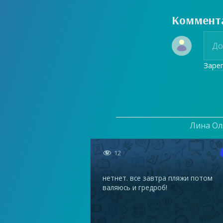
Коммент
Заре
Лина Оля

12
нетнет. все завтра пляжи потом
валяюсь и гредроб!