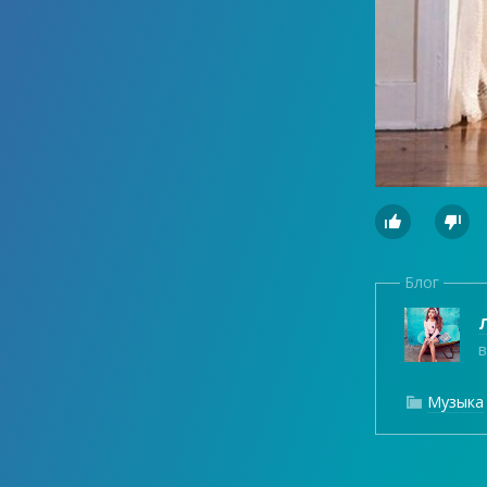


Блог
Л
в
Музыка
