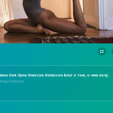

ина Оля Луна Элиссон Эллиссон Блог о том, о чем хочу.
енди Элиссон