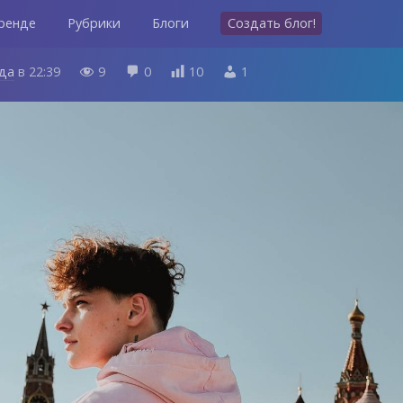
ренде
Рубрики
Блоги
Создать блог!
ода
в
22:39
9
0
10
1



