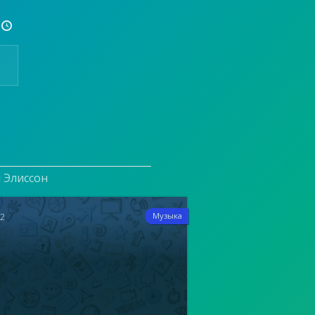

и Элиссон
12
Музыка