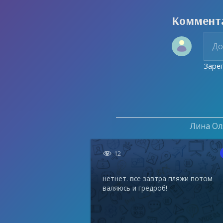
Коммент
Заре
Лина Оля

12
нетнет. все завтра пляжи потом
валяюсь и гредроб!