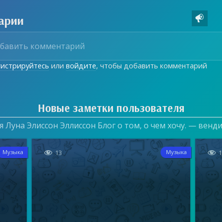
арии

гистрируйтесь
или
войдите
, чтобы добавить комментарий
Новые заметки пользователя
 Луна Элиссон Эллиссон Блог о том, о чем хочу. — венд


13
Музыка
Музыка