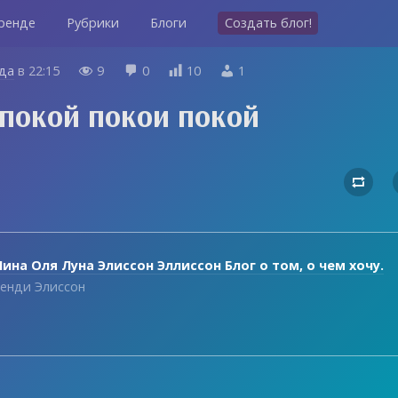
ренде
Рубрики
Блоги
Создать блог!
ода
в
22:15
9
0
10
1




 покой покои покой

ина Оля Луна Элиссон Эллиссон Блог о том, о чем хочу.
енди Элиссон