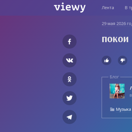
Лента
В т
29 мая 2026 г
покои


Блог
Л
в
Музыка
