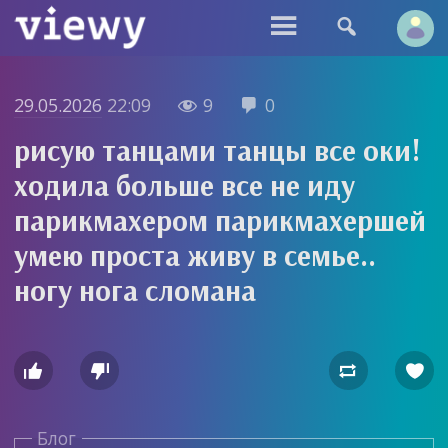


29.05.2026
22:09
9
0


рисую танцами танцы все оки!
ходила больше все не иду
парикмахером парикмахершей
умею проста живу в семье..
ногу нога сломана




Блог