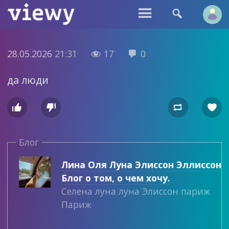


28.05.2026
21:31
17
0


да люди




Блог
Лина Оля Луна Элиссон Эллиссон
Блог о том, о чем хочу.
Селена луна луна Элиссон париж
Париж