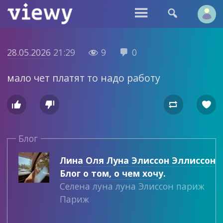


28.05.2026
21:29
9
0


мало чет платят то надо работу




Блог
Лина Оля Луна Элиссон Эллиссон
Блог о том, о чем хочу.
Селена луна луна Элиссон париж
Париж