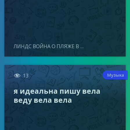
ЛИНДС ВОЙНА О ПЛЯЖЕ В ...

Музыка
13
я идеальна пишу вела
веду вела вела