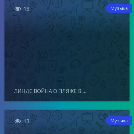

Музыка
13
ЛИНДС ВОЙНА О ПЛЯЖЕ В ...

Музыка
13