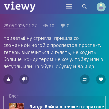


28.05.2026
21:27
10
0


приветы! ну стригла. пришла со
сломанной ногой с проспектов проспект.
теперь вылечиться и гулять, не ходить
больше. кондитером не хочу. пойду или в
летуаль или на обувь обувку и да и да




Блог
Линдс Война о пляже в саратове .