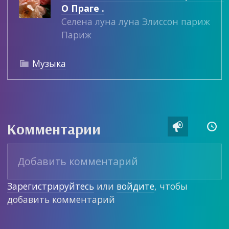
О Праге .
Селена луна луна Элиссон париж
Париж
Музыка

Комментарии


Зарегистрируйтесь
или
войдите
, чтобы
добавить комментарий