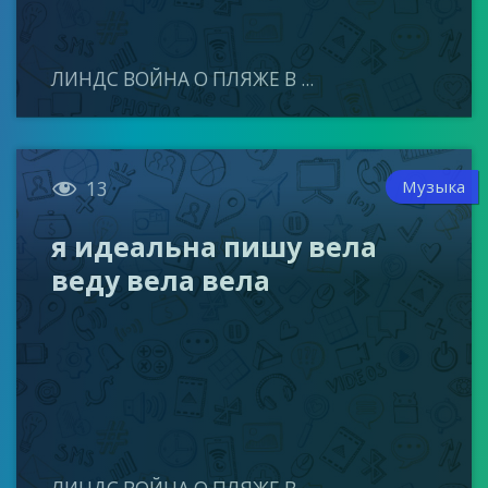
ЛИНДС ВОЙНА О ПЛЯЖЕ В ...

Музыка
13
я идеальна пишу вела
веду вела вела