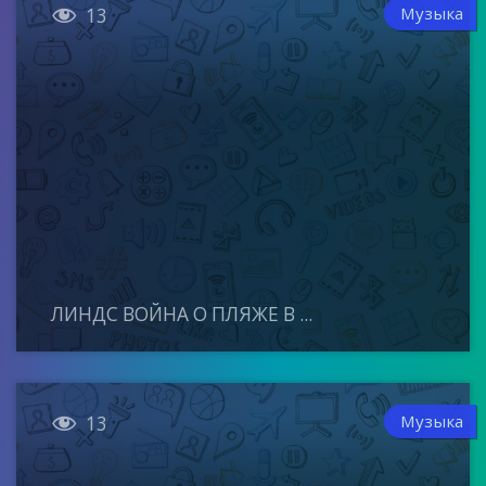

Музыка
13
ЛИНДС ВОЙНА О ПЛЯЖЕ В ...

Музыка
13