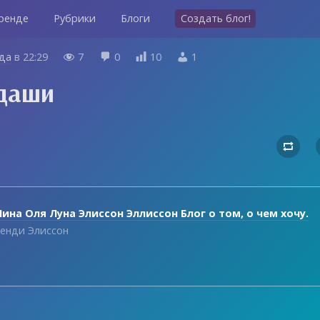
ренде
Рубрики
Блоги
Создать блог!
ода
в
22:29
7
0
10
1




даши

ина Оля Луна Элиссон Эллиссон Блог о том, о чем хочу.
енди Элиссон