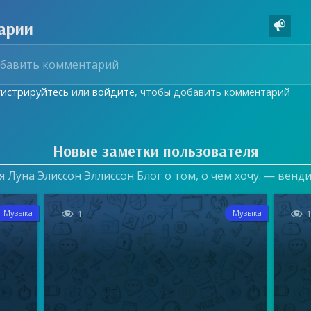
арии

гистрируйтесь
или
войдите
, чтобы добавить комментарий
Новые заметки пользователя
 Луна Элиссон Эллиссон Блог о том, о чем хочу. — венд


1
Музыка
Музыка