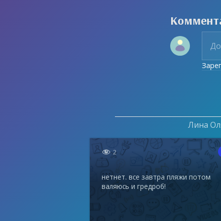
Коммент
Заре
Лина Оля

2
нетнет. все завтра пляжи потом
валяюсь и гредроб!