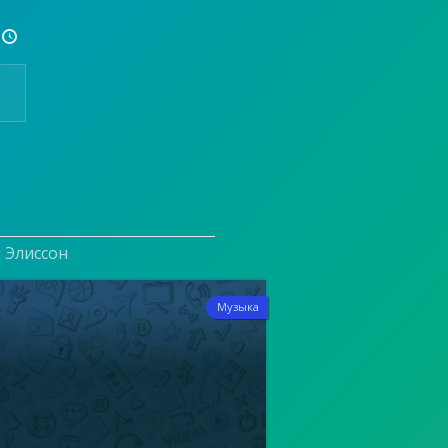

и Элиссон
1
Музыка