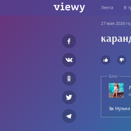
Лента
В т
27 мая 2026 г
каран


Блог
Л
в
Музыка
