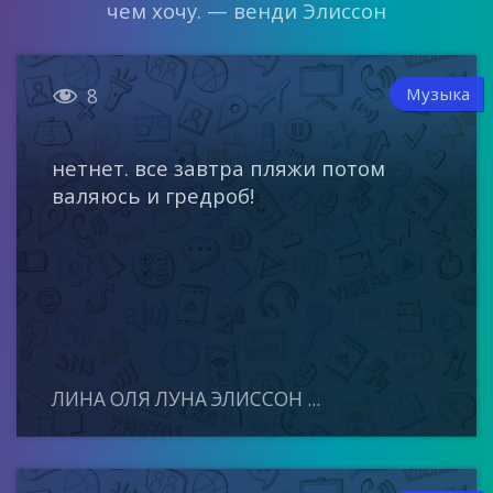
чем хочу. — венди Элиссон

Музыка
8
нетнет. все завтра пляжи потом
валяюсь и гредроб!
ЛИНА ОЛЯ ЛУНА ЭЛИССОН ...