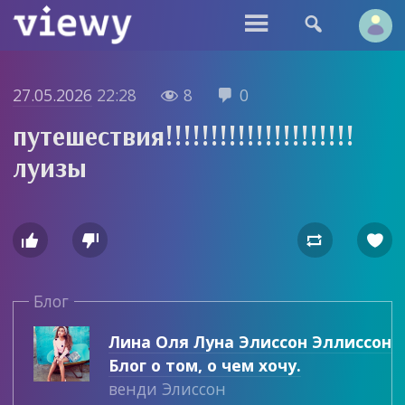


27.05.2026
22:28
8
0


путешествия!!!!!!!!!!!!!!!!!!!!!
луизы




Блог
Лина Оля Луна Элиссон Эллиссон
Блог о том, о чем хочу.
венди Элиссон