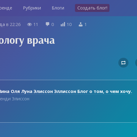
ренде
Рубрики
Блоги
Создать блог!
ода
в
22:26
11
0
10
1




ологу врача

ина Оля Луна Элиссон Эллиссон Блог о том, о чем хочу.
енди Элиссон