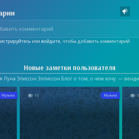
арии

гистрируйтесь
или
войдите
, чтобы добавить комментарий
Новые заметки пользователя
 Луна Элиссон Эллиссон Блог о том, о чем хочу. — венд


11
Музыка
Музыка