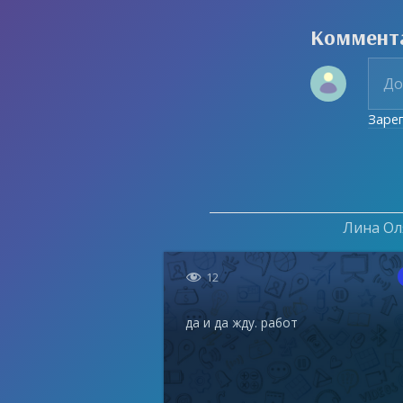
Коммент
Заре
Лина Оля

12
да и да жду. работ