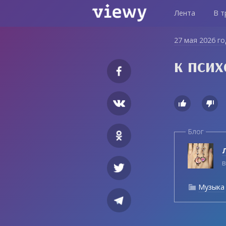
Лента
В т
27 мая 2026 г
к псих


Блог
Л
в
Музыка
