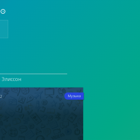

и Элиссон
12
Музыка