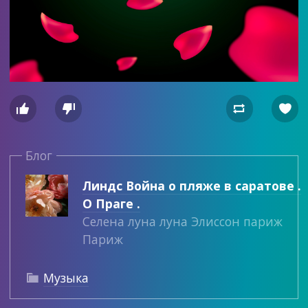




Блог
Линдс Война о пляже в саратове .
О Праге .
Селена луна луна Элиссон париж
Париж
Музыка
