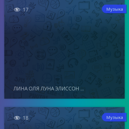

Музыка
17
ЛИНА ОЛЯ ЛУНА ЭЛИССОН ...

Музыка
18