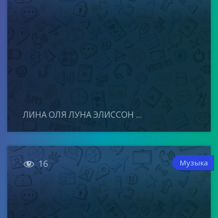
ЛИНА ОЛЯ ЛУНА ЭЛИССОН ...

Музыка
16