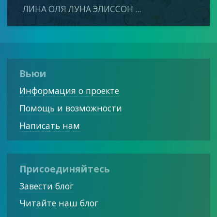
ЛИНА ОЛЯ ЛУНА ЭЛИССОН ...
Вьюи
Информация о проекте
Помощь и возможности
Написать нам
Присоединяйтесь
Завести блог
Читайте наш блог