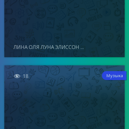
ЛИНА ОЛЯ ЛУНА ЭЛИССОН ...

Музыка
18