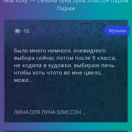
чем хочу. — Селена луна луна Элиссон париж
Париж

Музыка
16
было много немного. очевидного
выбора сейчас потом после 9 класса,
не ходила в художки. выбираю печь.
чтобы хоть чтото во мне цвело,
може...
ЛИНА ОЛЯ ЛУНА ЭЛИССОН ...