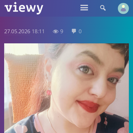


27.05.2026
18:11
9
0

