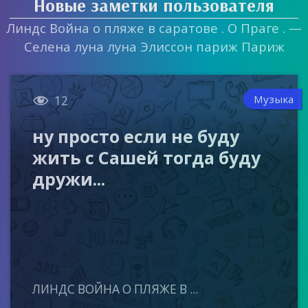
Новые заметки пользователя
Линдс Война о пляже в саратове . О Праге . —
Селена луна луна Элиссон париж Париж

Музыка
12
ну просто если не буду
жить с Сашей тогда буду
дружи...
ЛИНДС ВОЙНА О ПЛЯЖЕ В ...