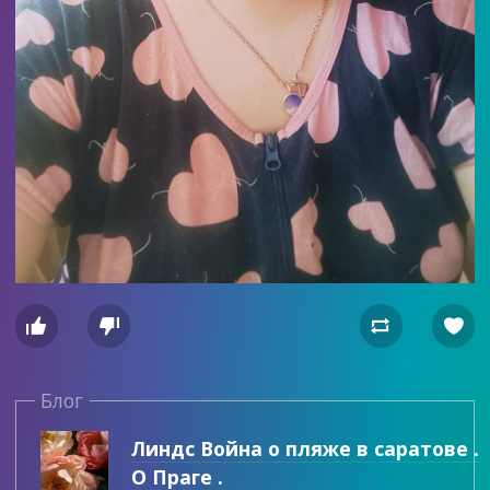




Блог
Линдс Война о пляже в саратове .
О Праге .