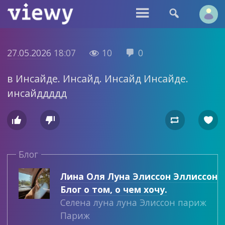


27.05.2026
18:07
10
0


в Инсайде. Инсайд. Инсайд Инсайде.
инсайддддд




Блог
Лина Оля Луна Элиссон Эллиссон
Блог о том, о чем хочу.
Селена луна луна Элиссон париж
Париж