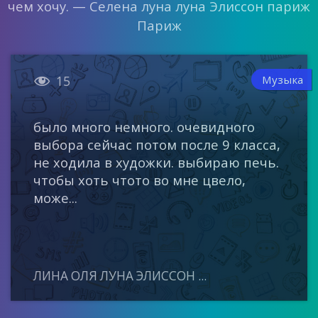
чем хочу. — Селена луна луна Элиссон париж
Париж

Музыка
15
было много немного. очевидного
выбора сейчас потом после 9 класса,
не ходила в художки. выбираю печь.
чтобы хоть чтото во мне цвело,
може...
ЛИНА ОЛЯ ЛУНА ЭЛИССОН ...