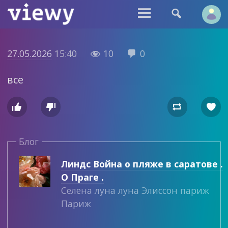


27.05.2026
15:40
10
0


все




Блог
Линдс Война о пляже в саратове .
О Праге .
Селена луна луна Элиссон париж
Париж