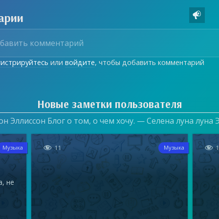
арии

гистрируйтесь
или
войдите
, чтобы добавить комментарий
Новые заметки пользователя
он Эллиссон Блог о том, о чем хочу. — Селена луна луна


11
Музыка
Музыка
а, не