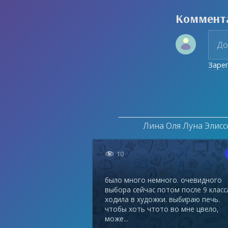
Коммент
Заре
Лина Оля Луна Элисс

10
было много немного. очевидного
выбора сейчас потом после 9 класс
ходила в художки. выбираю печь.
чтобы хоть чтото во мне цвело,
може...