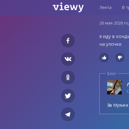
Лента
В т
26 мая 2026 г
я иду в конд
на улочке


Блог
Л
С
Музыка
