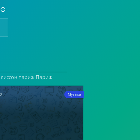

 Элиссон париж Париж
12
Музыка