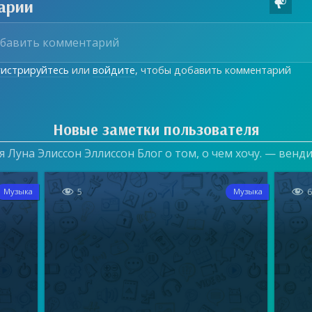
арии

гистрируйтесь
или
войдите
, чтобы добавить комментарий
Новые заметки пользователя
 Луна Элиссон Эллиссон Блог о том, о чем хочу. — венд


5
Музыка
Музыка