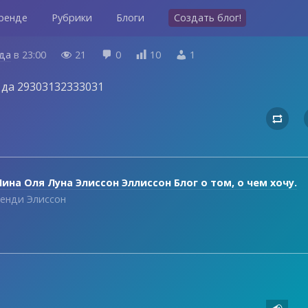
ренде
Рубрики
Блоги
Создать блог!
ода
в
23:00
21
0
10
1




и да 29303132333031

ина Оля Луна Элиссон Эллиссон Блог о том, о чем хочу.
енди Элиссон