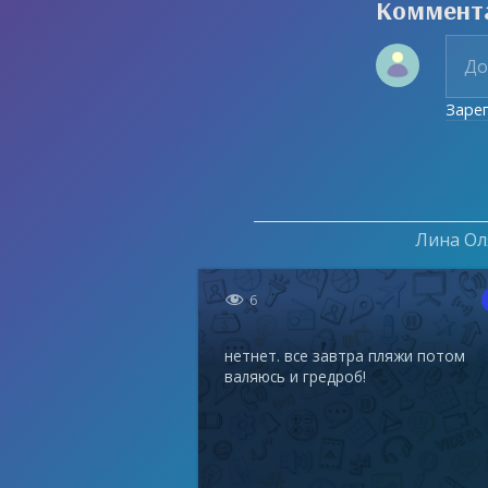
Коммент
Заре
Лина Оля

6
нетнет. все завтра пляжи потом
валяюсь и гредроб!