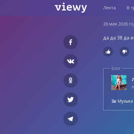
Лента
В т
26 мая 2026 г
да да 38 да 


Блог
Л
в
Музыка
