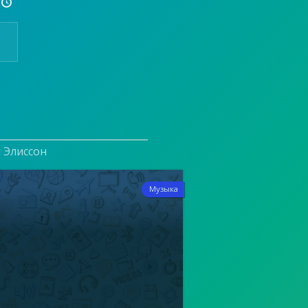

и Элиссон
6
Музыка