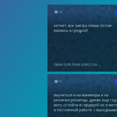

4
нетнет. все завтра пляжи потом
валяюсь и гредроб!
ЛИНА ОЛЯ ЛУНА ЭЛИССОН ...

5
выучиться и на маникюры и на
реснички ресничцы. думаю еще год
могу сл пойти в гардероб но я меч
и постоянной работе. с выходными