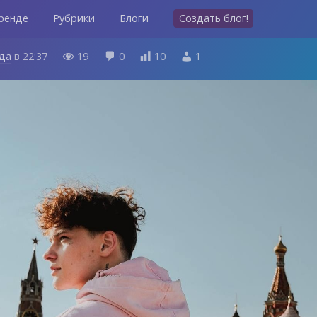
ренде
Рубрики
Блоги
Создать блог!
ода
в
22:37
19
0
10
1



