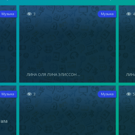


3
Музыка
Музыка
ЛИНА ОЛЯ ЛУНА ЭЛИССОН ...
ЛИНА


3
Музыка
Музыка
тала