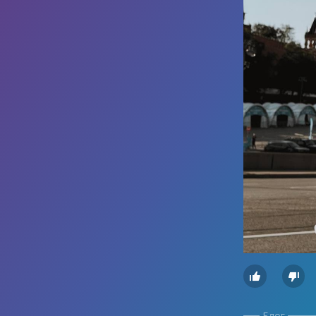


Блог