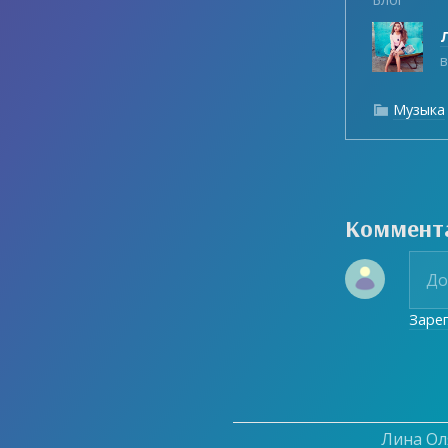
Л
в
Музыка

Коммент
Заре
Лина Оля