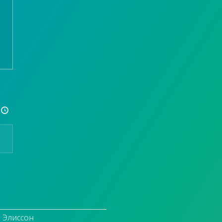

и Элиссон