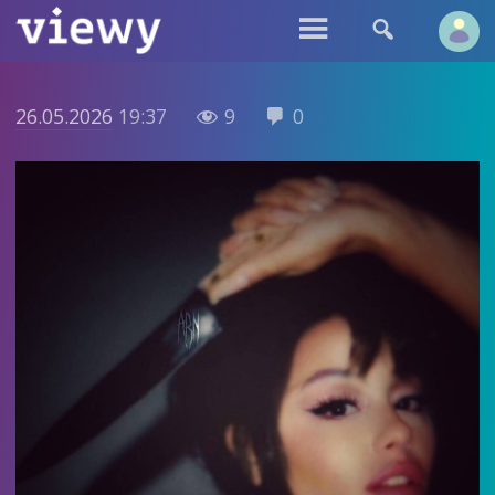


26.05.2026
19:37
9
0

