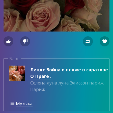




Блог
Линдс Война о пляже в саратове .
О Праге .
Селена луна луна Элиссон париж
Париж
Музыка
