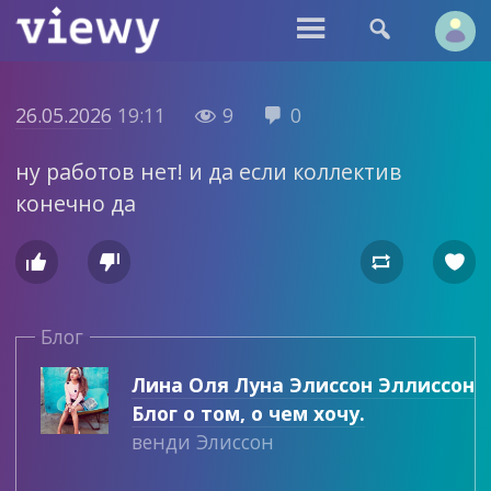


26.05.2026
19:11
9
0


ну работов нет! и да если коллектив
конечно да




Блог
Лина Оля Луна Элиссон Эллиссон
Блог о том, о чем хочу.
венди Элиссон