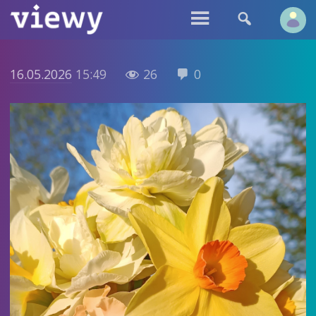


16.05.2026
15:49
26
0

