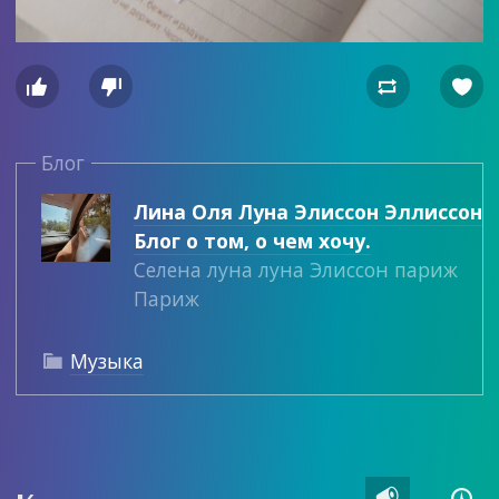




Блог
Лина Оля Луна Элиссон Эллиссон
Блог о том, о чем хочу.
Селена луна луна Элиссон париж
Париж
Музыка


