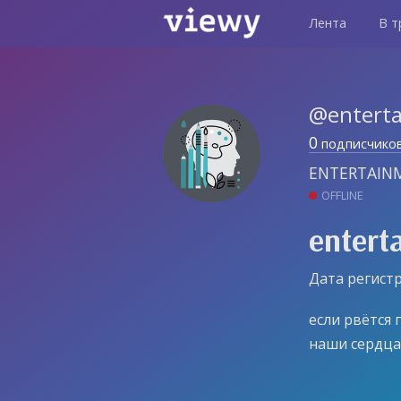
Лента
В т
@entert
0
подписчико
ENTERTAIN
OFFLINE
entert
Дата регистр
если рвётся 
наши сердц