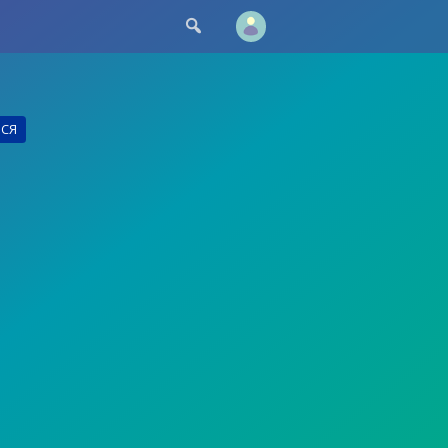

ЬСЯ