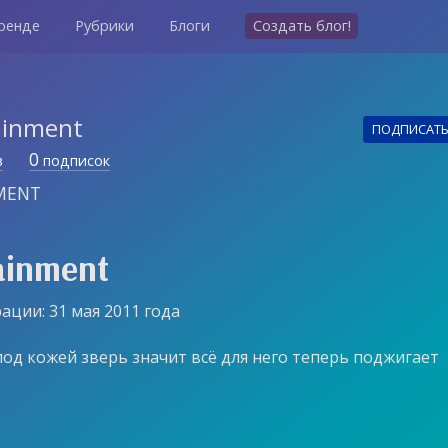
ренде
Рубрики
Блоги
Создать блог!
ainment
ПОДПИСАТ
0
в
подписок
MENT
ainment
ации: 31 мая 2011 года
под кожей зверь значит всё для него теперь поджигает
а